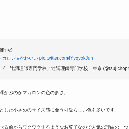
✨😊
マカロン
#かわいい
pic.twitter.com/lYyqyokJun
 辻調理師専門学校／辻調理師専門学校 東京 (@tsujichopre
浮かぶのがマカロンの色の多さ。
とした小さめのサイズ感に合う可愛らしい色も多いです。
べる前からワクワクするようなお菓子なので人気の理由の一つ