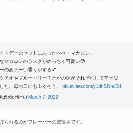
イトデーのセットにあったべべ・マカロン。
なマカロンのラスクがめっちゃ可愛い😍
ーのあまーい香りがする💕
タチオやブルーベリー？とかの味がそれぞれして幸せ😋
した。母の日にも出るそう。
pic.twitter.com/y1dnSNncD1
ttg5r6dHiHu)
March 7, 2022
げられるのがフレーバーの豊富さです。